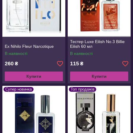
Тестер Luxe Eilish No.3 Billie
Ex Nihilo Fleur Narcotique
Eilish 60 мл
В наявності
В наявності
260
115
₴
₴
Купити
Купити
Супер новинка
Топ продажів