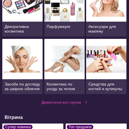
Декоративна
Парфумерія
Аксесуари для
косметика
макіяжу
Засоби по догляду
Косметика по
Средства для
за шкірою обличчя
уходу за телом
ногтей и кутикулы
Дивитися всі групи
Вітрина
Супер новинка
Топ продажів