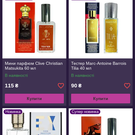
Мини парфюм Clive Christian
Тестер Marc-Antoine Barrois
Matsukita 60 мл
Tilia 40 мл
В наявності
В наявності
115
90
₴
₴
Купити
Купити
Новинка
Супер новинка