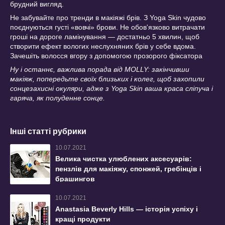
брудний вигляд.
Не забувайте про тренди в макіяжі брів. З Yoga Skin чудово
поєднуються густі «вовчі» брови. Не обов'язково витрачати
гроші на дороге ламінування — достатньо 5 хвилин, щоб
створити ефект вологих неслухняних брів у себе вдома.
Зачешіть волосся вгору з допомогою прозорого фіксатора
Ну і останнє, важлива порада від MOLLY: закінчивши
макіяж, попередьте своїх близьких і колег, щоб захопили
сонцезахисні окуляри, адже з Yoga Skin ваша краса сліпуча і
гаряча, як полуденне сонце.
Інші статті рубрики
10.07.2021
Велика чистка улюблених аксесуарів:
пензлів для макіяжу, спонжей, гребінців і
брашингов
10.07.2021
Anastasia Beverly Hills — історія успіху і
кращі продукти