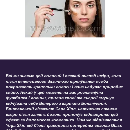
Всі ми знаємо цей вологий і сяючий вигляд шкіри, коли
після інтенсивного фізичного тренування особа
покривають крапельки вологи і вона набуває природне
сяйво. Нехай у цей момент на вас розтягнута
футболка і лосини, прилив крові та енергії змушує
відчувати себе Венерою з картини Боттічеллі.
Британський візажист Сара Хілл, натхненна станом
шкіри після занять йогою, пропонує відтворити цей
ефект за допомогою косметики. Чим же відрізняється
Yoga Skin від б'юті-фаворита попередніх сезонів Glass