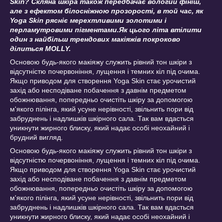
Skin? Скляна шкіра також передбачає вологий фініш,
але з ефектом білосніжною прозорості, в той час, як
Yoga Skin рясніє мерехтливими золотими і
перламутровими пігментами.Як цього літа втілити
один з найбільш трендових макіяжів покроково
ділиться MOLLY.
Основою будь-якого макіяжу служить рівний тон шкіри з
відсутністю почервоніння, лущення і темних кіл під очима.
Якщо приводом для створення Yoga Skin стає урочистий
захід або несподіване побачення з давнім предметом
обожнювання, попередньо очистіть шкіру за допомогою
м'якого пілінга, який усуне нерівності, звільнить пори від
забруднень і надлишків шкірного сала. Так вам вдасться
уникнути жирного блиску, який надає особі неохайний і
брудний вигляд.
Основою будь-якого макіяжу служить рівний тон шкіри з
відсутністю почервоніння, лущення і темних кіл під очима.
Якщо приводом для створення Yoga Skin стає урочистий
захід або несподіване побачення з давнім предметом
обожнювання, попередньо очистіть шкіру за допомогою
м'якого пілінга, який усуне нерівності, звільнить пори від
забруднень і надлишків шкірного сала. Так вам вдасться
уникнути жирного блиску, який надає особі неохайний і