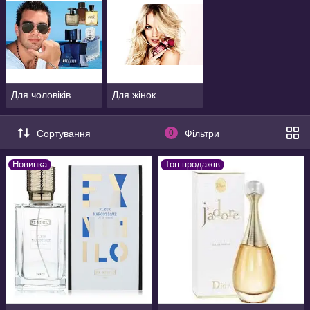
Для чоловіків
Для жінок
Сортування
0
Фільтри
Новинка
Топ продажів