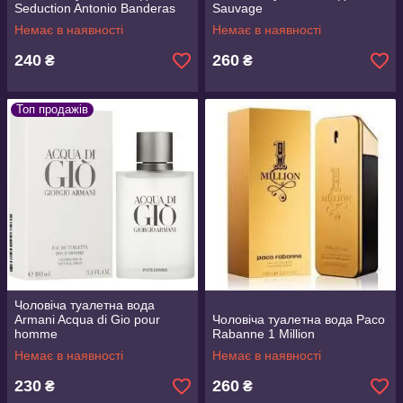
Seduction Antonio Banderas
Sauvage
Немає в наявності
Немає в наявності
240
260
₴
₴
Топ продажів
Чоловіча туалетна вода
Armani Acqua di Gio pour
Чоловіча туалетна вода Paco
homme
Rabanne 1 Million
Немає в наявності
Немає в наявності
230
260
₴
₴