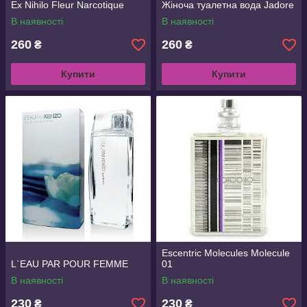
Ex Nihilo Fleur Narcotique
Жіноча туалетна вода Jadore
В наявності
В наявності
260
260
₴
₴
Купити
Купити
Escentric Molecules Molecule
L`EAU PAR POUR FEMME
01
В наявності
В наявності
230
230
₴
₴