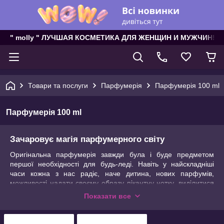
" molly " ЛУЧШАЯ КОСМЕТИКА ДЛЯ ЖЕНЩИН И МУЖЧИН!
Товари та послуги
Парфумерія
Парфумерія 100 ml
Парфумерія 100 ml
Зачаровує магія парфумерного світу
Оригінальна парфумерія завжди була і буде предметом
першої необхідності для будь-леді. Навіть у найскладніші
часи кожна з нас радіє, наче дитина, нових парфумів,
можливості надати своєму образу пікантну нотку, виділитися
серед натовпу. А адже прекрасні аромати обов'язково стають
Показати все
супутниками гарного настрою.