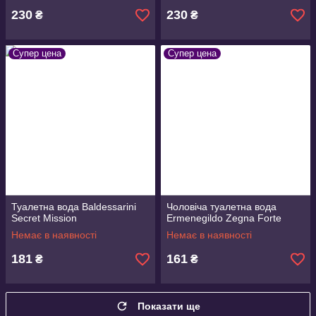
230
230
₴
₴
Супер цена
Супер цена
Туалетна вода Baldessarini
Чоловіча туалетна вода
Secret Mission
Ermenegildo Zegna Forte
Немає в наявності
Немає в наявності
181
161
₴
₴
Показати ще