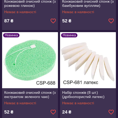
Конжаковий очисний спонж (з
Конжаковий очисний спонж (з
рожевою глиною)
бамбуковим вугіллям)
Немає в наявності
Немає в наявності
87
52
₴
₴
Новинка
Новинка
Конжаковий очисний спонж (з
Набір спонжів (8 шт.)
екстрактом зеленого чаю)
(дрібнопористий латекс)
Немає в наявності
Немає в наявності
52
24
₴
₴