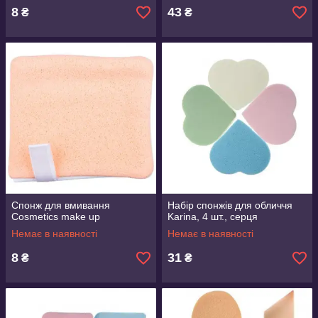
8
43
₴
₴
Спонж для вмивання
Набір спонжів для обличчя
Cosmetics make up
Karina, 4 шт., серця
Немає в наявності
Немає в наявності
8
31
₴
₴