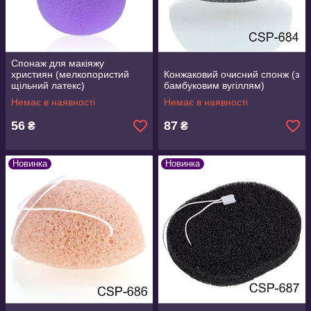
Спонаж для макіяжу
християн (мелкопористий
Конжаковий очисний спонж (з
щільний латекс)
бамбуковим вугіллям)
Немає в наявності
Немає в наявності
56
87
₴
₴
Новинка
Новинка