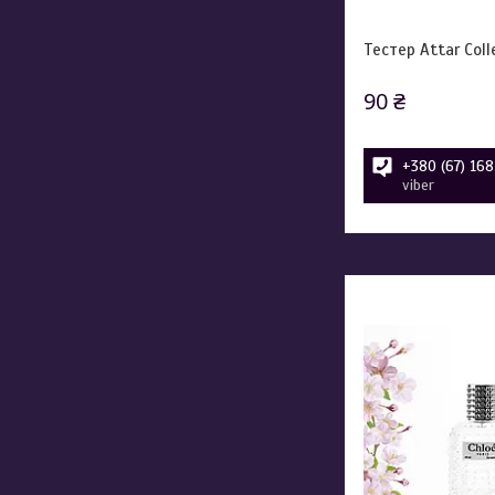
Тестер Attar Coll
90 ₴
+380 (67) 16
viber