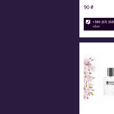
90 ₴
+380 (67) 16
viber