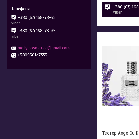
+380 (67) 16
viber
+380 (67) 168-78-65
viber
+380 (67) 168-78-65
viber
molly.cosmetica@gmail.com
+380950147333
Тестер Ange Ou D