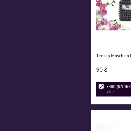
Тестер Moschino 
90 ₴
+380 (67) 16
viber