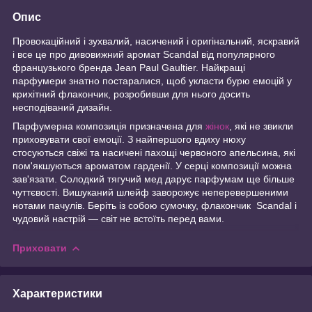
Опис
Провокаційний і зухвалий, насичений і оригінальний, яскравий
і все це про дивовижний аромат Scandal від популярного
французького бренда Jean Paul Gaultier. Найкращі
парфумери знатно постаралися, щоб укласти бурю емоцій у
крихітний флакончик, розробивши для нього досить
несподіваний дизайн.
Парфумерна композиція призначена для
жінок
, які не звикли
приховувати свої емоції. З найпершого вдиху нюху
стосуються свіжі та насичені пахощі червоного апельсина, які
пом'якшуються ароматом гарденії. У серці композиції можна
зав'язати. Солодкий тягучий мед дарує парфумам ще більше
чуттєвості. Вишуканий шлейф заворожує неперевершеними
нотами пачулів. Беріть із собою сумочку, флакончик Scandal і
чудовий настрій — світ не встоїть перед вами.
Приховати
Характеристики