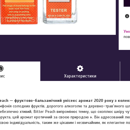
пов
пис
Характеристики
Peach — фруктово-бальзамічний унісекс аромат 2020 року з колекці
фонія солодких фруктів, дорогого алкоголю та деревно-трав'яного шл
ебезпечно хтивий, Bitter Peach випромінює темну, що охоплює шкіру чу
фрукта, цей аромат еротичний за своєю природою ». Він адресований лю
свою індивідуальність, таким же цікавим і незвичайним, як елегантне 