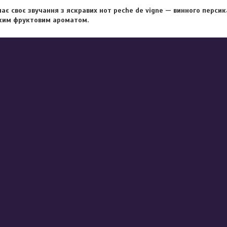
ає своє звучання з яскравих нот peche de vigne — винного перси
нким фруктовим ароматом.