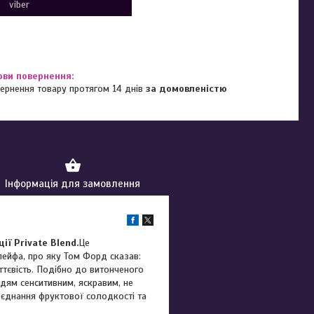
viber
ернення товару протягом 14 днів
за домовленістю
Інформація для замовлення
ї Private Blend.
Це
ейфа, про яку Том Форд сказав:
ттєвість. Подібно до витонченого
дям сенситивним, яскравим, не
поєднання фруктової солодкості та