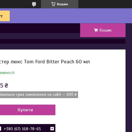
Кошик
Кошик
стер люкс Tom Ford Bitter Peach 60 мл
аявності
5 ₴
німальна сума замовлення на сайті — 600 ₴
Купити
+380 (67) 168-78-65