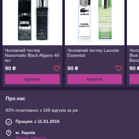
Чоловічий тестер
Чоловічий тестер Lacoste
Чоло
Nasomatto Black Afgano 40
Essential
Blue
мл
Band
90
90
90
₴
₴
Купити
Купити
Про нас
83% позитивних з 188 відгуків за рік
Працює з 11.01.2016
м. Харків
Харків, Україна