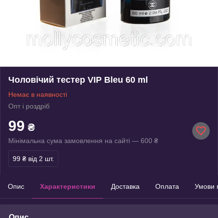
Чоловічий тестер VIP Bleu 60 ml
Немає в наявності
Опт і роздріб
99
₴
Мінімальна сума замовлення на сайті — 600 ₴
99 ₴
від 2 шт.
Опис
Характеристики
Доставка
Оплата
Умови 
Опис