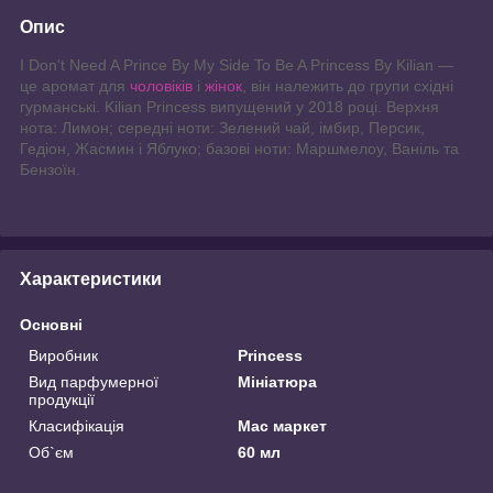
Опис
I Don't Need A Prince By My Side To Be A Princess By Kilian —
це аромат для
чоловіків
і
жінок
, він належить до групи східні
гурманські. Kilian Princess випущений у 2018 році. Верхня
нота: Лимон; середні ноти: Зелений чай, імбир, Персик,
Гедіон, Жасмин і Яблуко; базові ноти: Маршмелоу, Ваніль та
Бензоїн.
Характеристики
Основні
Виробник
Princess
Вид парфумерної
Мініатюра
продукції
Класифікація
Мас маркет
Об`єм
60 мл