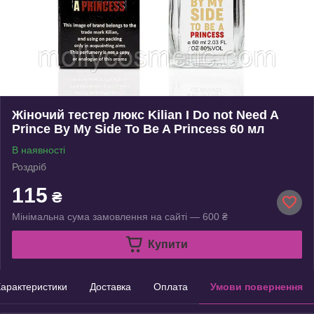
Жіночий тестер люкс Kilian I Do not Need A
Prince By My Side To Be A Princess 60 мл
В наявності
Роздріб
115
₴
Мінімальна сума замовлення на сайті — 600 ₴
Купити
арактеристики
Доставка
Оплата
Умови повернення