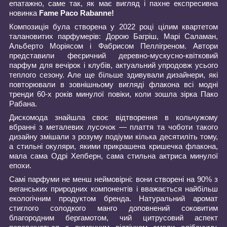
епатажно, саме так, як має вигляд і пахне експресивна
новинка
Fame
Paco
Rabanne
!
Композиція була створена у 2022 році цілим квартетом
талановитих парфумерів: Дорою Багріш, Марі Саламан,
Альберто Моріясом і Фабрисом Пеллігреном. Автори
представили феєричний деревно-мускусно-квітковий
парфум для вечірок і клубів, актуальний упродовж усього
теплого сезону. Але ще більше здивували дизайнери, які
повторювали в зовнішньому вигляді флакона всі модні
тренди 60-х років минулої повіки, коли зошла зірка Пако
Рабана.
Дискомода знайшла своє відтворення в кольчужому
вбранні з металевих лусочок — плаття та чоботи такого
дизайну змішали з розуму подіуми кілька десятиліть тому,
а стильні окуляри, якими прикрашена кришечка флакона,
мала сама Одрі Хепберн, сама стильна актриса минулої
епохи.
Самі парфуми не менш неймовірні: вони створені на 90% з
веганських природних компонентів і вважається найбільш
екологічним продуктом бренда. Натуральний аромат
стиглого солодкого манго доповнений соковитим
благородним бергамотом, чий цитрусовий аспект