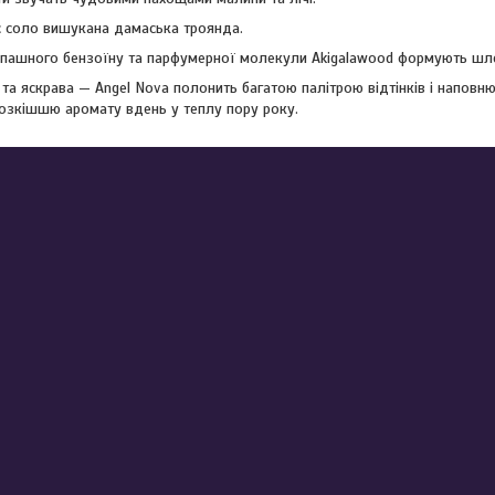
ає соло вишукана дамаська троянда.
пашного бензоїну та парфумерної молекули Akigalawood формують шл
 та яскрава — Angel Nova полонить багатою палітрою відтінків і напов
зкішшю аромату вдень у теплу пору року.