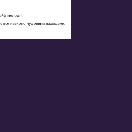
ейф мелодії.
нює все навколо чудовими пахощами.