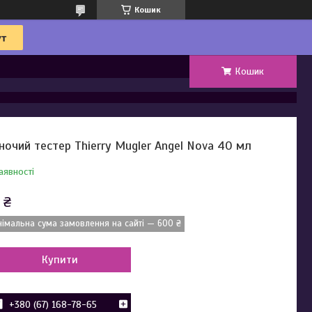
Кошик
Кошик
ночий тестер Thierry Mugler Angel Nova 40 мл
аявності
 ₴
німальна сума замовлення на сайті — 600 ₴
Купити
+380 (67) 168-78-65