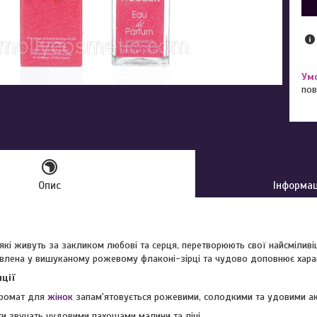
пов
Опис
Інформац
які живуть за закликом любові та серця, перетворюють свої найсміливіш
влена у вишуканому рожевому флаконі-зірці та чудово доповнює хара
ції
аромат для
жінок
запам'ятовується рожевими, солодкими та удовими а
ти звучать чудовими пахощами малини та лічі.