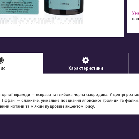
пов
пис
Характеристики
торної піраміди — яскрава та глибока чорна смородина. У центрі розта
 Тіффані — блакитне, унікальне поєднання японської троянди та фіалки
сними нотами та м'яким пудровим акцентом ірису.