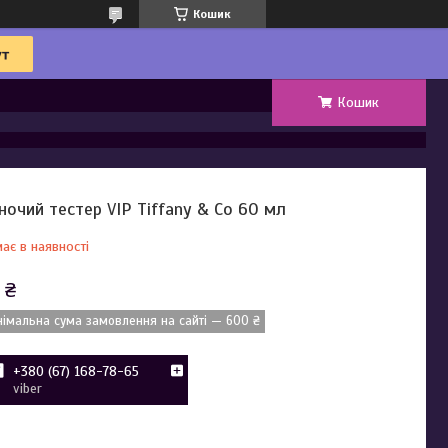
Кошик
Кошик
ночий тестер VIP Tiffany & Co 60 мл
ає в наявності
 ₴
німальна сума замовлення на сайті — 600 ₴
+380 (67) 168-78-65
viber