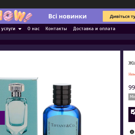
 услуги
О нас
Контакты
Доставка и оплата
Жі
Нем
99
Мі
а