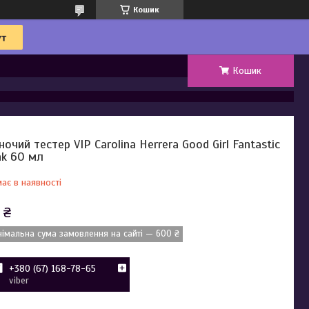
Кошик
Кошик
ночий тестер VIP Carolina Herrera Good Girl Fantastic
nk 60 мл
ає в наявності
 ₴
німальна сума замовлення на сайті — 600 ₴
+380 (67) 168-78-65
viber