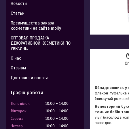
Новости
Статьи
Преимущества заказа
косметики на сайте molly
ОПТОВАЯ ПРОДАЖА
ДЕКОРАТИВНОЙ КОСМЕТИКИ ПО
УКРАИНЕ.
О нас
О
Отзывы
Доставка и оплата
Обладнившись у с
Графік роботи
флакон-туфелька на
блискучий рожевий
Понеділок
10:00
14:00
Неповторний буке
Вівторок
10:00
14:00
темних бобів тон
vivir (насолода жит
Середа
10:00
14:00
завгодно.
Четвер
10:00
14:00