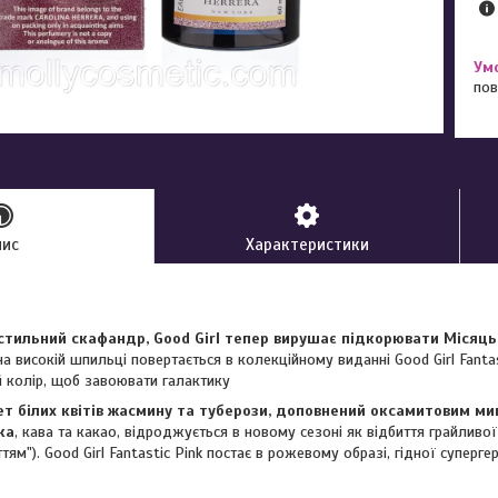
пов
пис
Характеристики
тильний скафандр, Good Girl тепер вирушає підкорювати Місяць
 високій шпильці повертається в колекційному виданні Good Girl Fantas
 колір, щоб завоювати галактику
т білих квітів жасмину та туберози, доповнений оксамитовим м
ка
, кава та какао, відроджується в новому сезоні як відбиття грайливої 
тям"). Good Girl Fantastic Pink постає в рожевому образі, гідної суперге