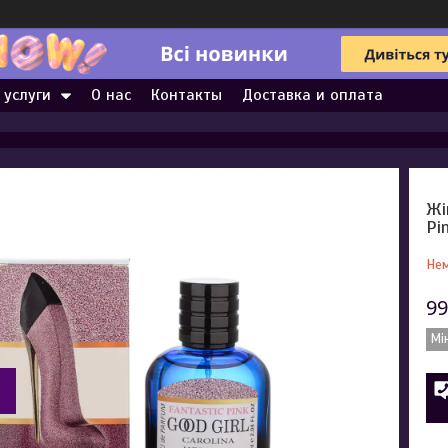
 услуги
О нас
Контакты
Доставка и оплата
Жі
Pi
Нем
99
Мі
а