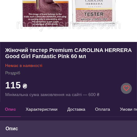
Жіночий тестер Premium CAROLINA HERRERA
Good Girl Fantastic Pink 60 мл
Немає в наявності
Роздріб
115
₴
Мінімальна сума замовлення на сайті — 600 ₴
Опис
Характеристики
Доставка
Оплата
Умови п
Опис