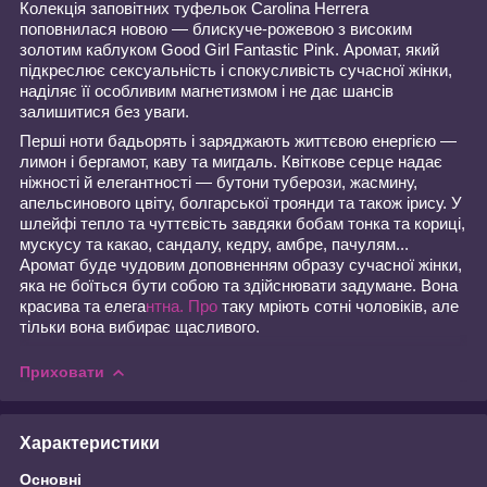
Колекція заповітних туфельок Carolina Herrera
поповнилася новою — блискуче-рожевою з високим
золотим каблуком Good Girl Fantastic Pink. Аромат, який
підкреслює сексуальність і спокусливість сучасної жінки,
наділяє її особливим магнетизмом і не дає шансів
залишитися без уваги.
Перші ноти бадьорять і заряджають життєвою енергією —
лимон і бергамот, каву та мигдаль. Квіткове серце надає
ніжності й елегантності — бутони туберози, жасмину,
апельсинового цвіту, болгарської троянди та також ірису. У
шлейфі тепло та чуттєвість завдяки бобам тонка та кориці,
мускусу та какао, сандалу, кедру, амбре, пачулям...
Аромат буде чудовим доповненням образу сучасної жінки,
яка не боїться бути собою та здійснювати задумане. Вона
красива та елега
нтна. Про
таку мріють сотні чоловіків, але
тільки вона вибирає щасливого.
Приховати
Характеристики
Основні