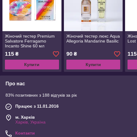
Жіночий тестер Premium
Жіночий тестер люкс Aqua
Жіно
Salvatore Ferragamo
Allegoria Mandarine Basilic
Lost
Incanto Shine 60 мл
115
90
115
₴
₴
Купити
Купити
Про нас
83% позитивних з 188 відгуків за рік
Працює з 11.01.2016
м. Харків
Харків, Україна
Контакти