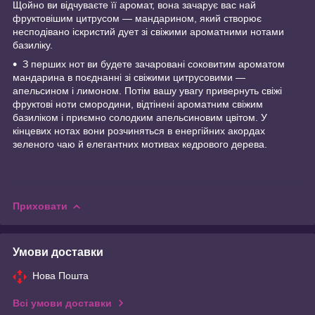
Щойно ви відчуваєте її аромат, вона зачарує вас най
фруктовішим цитрусом — мандарином, який створює
несподівано іскристий дует зі свіжими ароматними нотами
базиліку.
З перших нот ви будете зачаровані соковитим ароматом
мандарина в поєднанні зі свіжими цитрусовими —
апельсином і лимоном. Потім вашу увагу привернуть свіжі
фруктові ноти смородини, відтінені ароматним свіжим
базиліком і приємно солодким апельсиновим цвітом. У
кінцевих нотах вони розчиняться в енергійних акордах
зеленого чаю й елегантних мотивах кедрового дерева.
Приховати
Умови доставки
Нова Пошта
Всі умови доставки