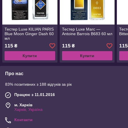
Тестер Luxe KILIAN PARIS
Тестер Luxe Marc —
Тест
Blue Moon Ginger Dash 60
Antoine Barrois B683 60 мл
Bitt
мл
115
115
115
₴
₴
Купити
Купити
Про нас
83% позитивних з 188 відгуків за рік
Працює з 11.01.2016
м. Харків
Харків, Україна
Контакти