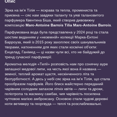
Опис
Зірка на ім'я Тілія — яскрава та тепла, промениста та
приємна — сяє нам завдяки таланту та уяві талановитого
парфумера Квентина Біша, який створив дивовижну
композицію
Marc
-
Antoine
Barrois
Tilia
Marc
-
Antoine
Barrois
.
Парфумована вода була представлена у 2024 році та стала
шостим виданням у «неземній» колекції Марка-Ентоні
Барроуза, який із 2015 року захоплює своїх шанувальників
творами, натхненням для яких стали космічні об'єкти:
Енцелад, Ганімед — ці назви чули всі, хто не байдужий до
тренд сучасної парфумерії.
Ароматна мелодія «Тилії» розповість нам про сонячну ауре
запашної медової липи, на честь якої вона й названа —
земної, теплий аромат щастя, нескінченного літа та
безтурботності. А десь у небі сяє зірка на ім'я Тілія, що стала
прообразом парфумів. Його блиск майстерно переданий
чарівним солодким запахом літніх квітів — липи та дроки,
геліотропа та жасмину самбак, чия чарівність посилена
чуттєвою магією амброксану. Основою стали чудові деревні
ноти ветиверу та георгвуда — теплі та розслаблювальні.