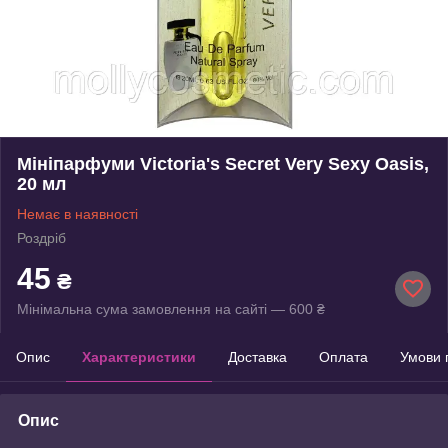
Мініпарфуми Victoria's Secret Very Sexy Oasis,
20 мл
Немає в наявності
Роздріб
45
₴
Мінімальна сума замовлення на сайті — 600 ₴
Опис
Характеристики
Доставка
Оплата
Умови 
Опис