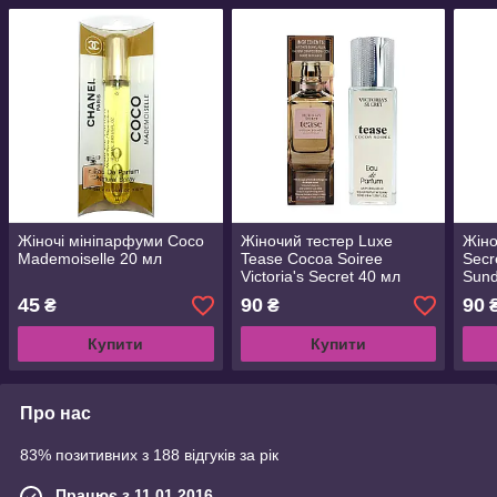
Жіночі мініпарфуми Coco
Жіночий тестер Luxe
Жіно
Mademoiselle 20 мл
Tease Cocoa Soiree
Secr
Victoria's Secret 40 мл
Sund
45
90
90
₴
₴
Купити
Купити
Про нас
83% позитивних з 188 відгуків за рік
Працює з 11.01.2016