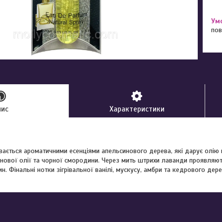
пов
пис
Характеристики
ається ароматичними есенціями апельсинового дерева, які дарує олію п
нової олії та чорної смородини. Через мить штрихи лаванди проявляють
н. Фінальні нотки зігрівальної ванілі, мускусу, амбри та кедрового де