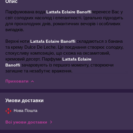
Опис
Парфумована вода
перенесе Вас у
Lattafa Eclaire Banoffi
світ солодких насолод і елегантності. Ідеально підходить
для прохолодних днів, романтичних вечорів і особливих
випадків.
Верхні ноти
складаються з банана
Lattafa Eclaire Banoffi
та крему Dulce De Leche. Це поєднання створює солодку,
спокусливу композицію, що схожа на оксамитовий,
кремовий десерт. Парфуми
Lattafa Eclaire
зачаровують із першого моменту, створюючи
Banoffi
затишне та незабутнє враження.
Приховати
Умови доставки
Нова Пошта
Всі умови доставки