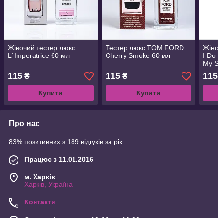
Жіночий тестер люкс
Тестер люкс TOM FORD
Жіно
L`Imperatrice 60 мл
Cherry Smoke 60 мл
I Do
My S
60 м
115
115
115
₴
₴
Купити
Купити
Про нас
83% позитивних з 189 відгуків за рік
Працює з 11.01.2016
м. Харків
Харків, Україна
Контакти