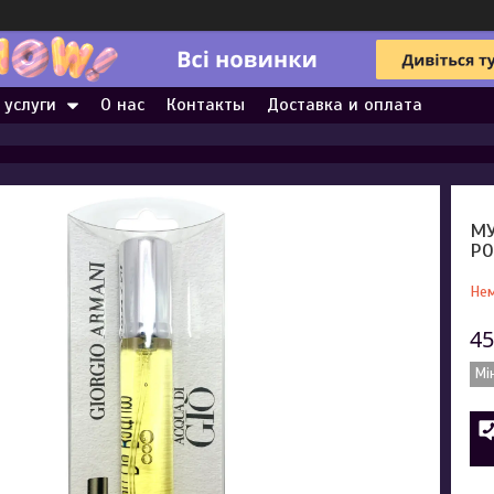
 услуги
О нас
Контакты
Доставка и оплата
МУ
PO
Нем
45
Мі