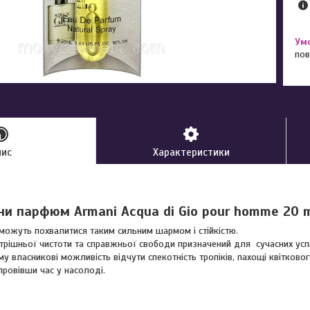
пов
пис
Характеристики
и парфюм Armani Acqua di Gio pour homme 20 
можуть похвалитися таким сильним шармом і стійкістю.
нутрішньої чистоти та справжньої свободи призначений для сучасних ус
єму власникові можливість відчути спекотність тропіків, пахощі квітково
ровівши час у насолоді.