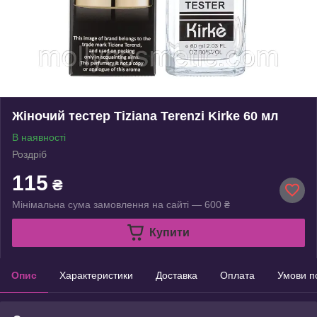
Жіночий тестер Tiziana Terenzi Kirke 60 мл
В наявності
Роздріб
115
₴
Мінімальна сума замовлення на сайті — 600 ₴
Купити
Опис
Характеристики
Доставка
Оплата
Умови п