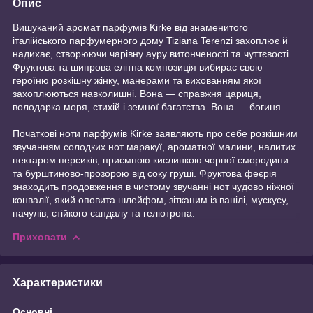
Опис
Вишуканий аромат парфумів Kirke від знаменитого
італійського парфумерного дому Tiziana Terenzi захоплює й
надихає, створюючи чарівну ауру витонченості та чуттєвості.
Фруктова та шипрова елітна композиція вибирає свою
героїню розкішну жінку, манерами та вихованням якої
захоплюються навколишні. Вона — справжня цариця,
володарка моря, стихій і земної багатства. Вона — богиня.
Початкові ноти парфумів Kirke заявляють про себе розкішним
звучанням солодких нот маракуї, ароматної малини, налитих
нектаром персиків, приємною кислинкою чорної смородини
та бурштиново-прозорою від соку груші. Фруктова феєрія
знаходить продовження в чистому звучанні нот чудово ніжної
конвалії, який оповита шлейфом, зітканим із ванілі, мускусу,
пачулів, стійкого сандалу та геліотропа.
Приховати
Характеристики
Основні