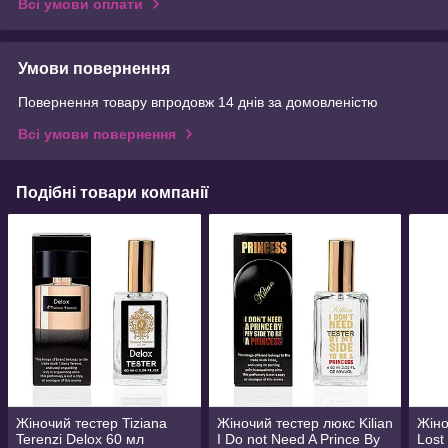
Всі умови оплати
Умови повернення
Повернення товару впродовж 14 днів за домовленістю
Всі умови повернення
Подібні товари компанії
Жіночий тестер Tiziana
Жіночий тестер люкс Kilian
Жіно
Terenzi Delox 60 мл
I Do not Need A Prince By
Lost