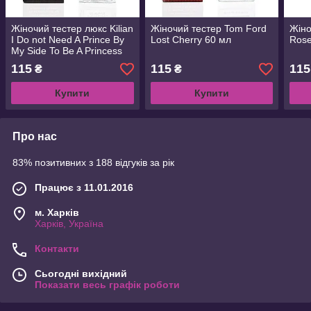
Жіночий тестер люкс Kilian
Жіночий тестер Tom Ford
Жіно
I Do not Need A Prince By
Lost Cherry 60 мл
Rose
My Side To Be A Princess
60 мл
115
115
115
₴
₴
Купити
Купити
Про нас
83% позитивних з 188 відгуків за рік
Працює з 11.01.2016
м. Харків
Харків, Україна
Контакти
Сьогодні вихідний
Показати весь графік роботи