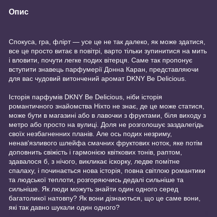
Опис
Спокуса, гра, флірт — усе це не так далеко, як може здатися,
все це просто витає в повітрі, варто тільки зупинитися на мить
і вловити, почути легке подих вітерця. Саме так пропонує
вступити знавець парфумерії Донна Каран, представляючи
для вас чудовий витончений аромат DKNY Be Delicious.
Історія парфумів DKNY Be Delicious, ніби історія
романтичного знайомства Ніхто не знає, де це може статися,
може бути в магазині або в лавочки з фруктами, біля виходу з
метро або просто на вулиці. Доля не розголошує заздалегідь
своїх незбагненних планів. Але ось подих незриму,
ненав'язливого шлейфа смачних фруктових ноток, яке потім
доповнить свіжість і гармонією квіткових тонів, раптом,
здавалося б, з нічого, викликає іскорку, ледве помітне
спалаху, і починається нова історія, повна світлою романтики
та людської теплоти, розгоряючись дедалі сильніше та
сильніше. Як люди можуть знайти один одного серед
багатоликої натовпу? Як вони дізнаються, що це саме вони,
які так давно шукали один одного?