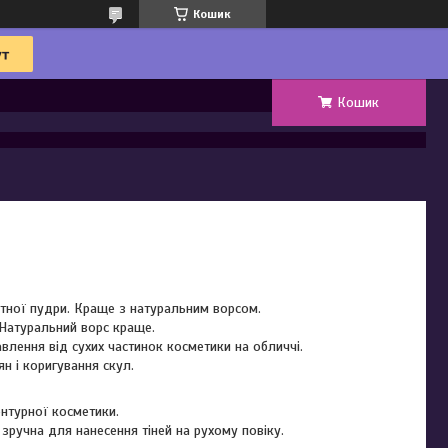
Кошик
Кошик
ктної пудри. Краще з натуральним ворсом.
 Натуральний ворс краще.
влення від сухих частинок косметики на обличчі.
ян і коригування скул.
онтурної косметики.
зручна для нанесення тіней на рухому повіку.