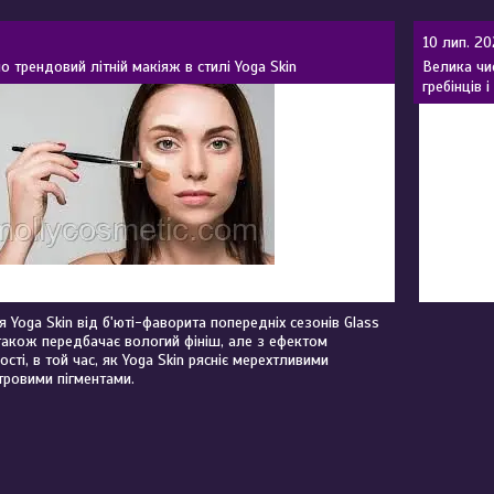
10 лип. 20
мо трендовий літній макіяж в стилі Yoga Skin
Велика чи
гребінців 
я Yoga Skin від б'юті-фаворита попередніх сезонів Glass
також передбачає вологий фініш, але з ефектом
сті, в той час, як Yoga Skin рясніє мерехтливими
тровими пігментами.