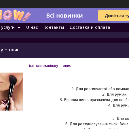
 услуги
О нас
Контакты
Доставка и оплата
у – опис
істі для макіяжу – опис
1. Для розсипчастої або компа
2. Для рум'ян.
3. Віялова кисть призначена для позба
4. Для рум'
5. Для к
6. Для розтушовування тіней. Вона 