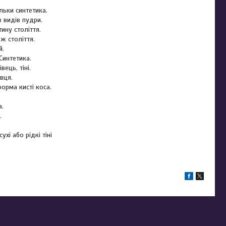
.
льки синтетика.
 видів пудри.
ину століття.
ж століття.
й.
Синтетика.
вець, тіні.
вця.
форма кисті коса.
а.
.
хі або рідкі тіні