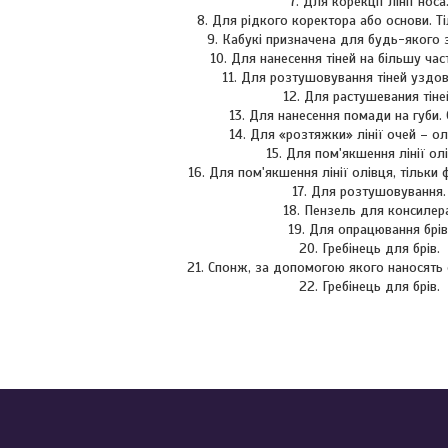
7. Для корекції лінії носа
8. Для рідкого коректора або основи. Ті
9. Кабукі призначена для будь-якого з
10. Для нанесення тіней на більшу част
11. Для розтушовування тіней уздов
12. Для растушевания тіне
13. Для нанесення помади на губи. 
14. Для «розтяжки» лінії очей – олі
15. Для пом'якшення лінії олі
16. Для пом'якшення лінії олівця, тільки 
17. Для розтушовування.
18. Пензель для консилер
19. Для опрацювання брів
20. Гребінець для брів.
21. Спонж, за допомогою якого наносять су
22. Гребінець для брів.