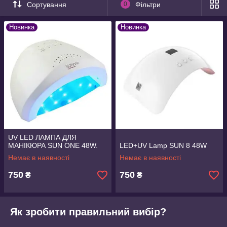
Сортування
0
Фільтри
залежати від виробника і потужності пристрою. За типом
світлового елемента розрізняють такі апарати:
Новинка
Новинка
ультрафіолетовий;
газосветный;
світлодіодний.
UV LED ЛАМПА ДЛЯ
МАНІКЮРА SUN ONE 48W.
LED+UV Lamp SUN 8 48W
Немає в наявності
Немає в наявності
750
750
₴
₴
Як зробити правильний вибір?