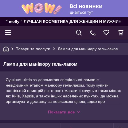
" molly " ЛУЧШАЯ КОСМЕТИКА ДЛЯ ЖЕНЩИН И МУЖЧИН!
Товари та послуги
Лампи для манікюру гель-лаком
Лампи для манікюру гель-лаком
Сушіння нігтів за допомогою спеціальної лампи є
невід'ємним етапом манікюру гель-лаком, тому купити
настільний пристрій в інтернет-магазині хочуть в таких містах
як: Київ, Харків, а також інших населених пунктах, де можна
організувати доставку за невисокою ціною, адже про
професійному обладнанні для створення красивого покриття
Показати все
гелю знає вся Україна.
Сучасна індустрія ламп для гелевих нігтів пропонує кілька
видів професійних сушок, і скільки коштує кожен з них буде