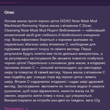
Опис
Носова маска проти чорних цяток DIZAO Nose Mask Mud
Blackhead-Removing Чорна маска з вітаміном C Dizao
Cleansing Nose Mask Mud Рецепт Вибілювання — найновіший
косметичний засіб для глибокого й безболісного очищення
пор. Вона ефективно бореться з чорними крапками та
паралельно збагачує шкіру вітаміном С, необхідним для
підтримки здорового тонусу та свіжого вигляду. Перші
результати будуть помітні вже після декількох використань, а
за регулярного застосування Ви зможете повністю позбутися
чорних цяток! Паралельно з основною дією маски, в епідерміс
проникає вітамін С — сильний антиоксидант, що омолоджує
шкіру та повертає їй свіжий вигляд. Чорна маска з вітаміном C
має подвійну дію: очищає пори від чорних цяток і живить
шкіру. Вітамін С оздоровлює епідерміс і надає шкірі здоровий
вигляд. Застосування: зволожити ніс теплою водою й накрити
рушником, щоб пори відчинилися, нанести маску на 30
хвилин, акуратно зняти плівку з носа, що утворюється.
Використовувати за потреби раз-двічі на тиждень. вага-12g
Приховати