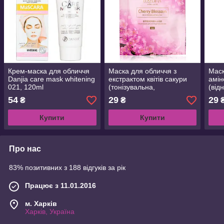
Крем-маска для обличчя
Маска для обличчя з
Маск
Danjia care mask whitening
екстрактом квітів сакури
амін
021, 120ml
(тонізувальна,
(від
детоксикувальна,
54
29
29
₴
₴
зволожувальна) 30 ml
Купити
Купити
Про нас
83% позитивних з 188 відгуків за рік
Працює з 11.01.2016
м. Харків
Харків, Україна