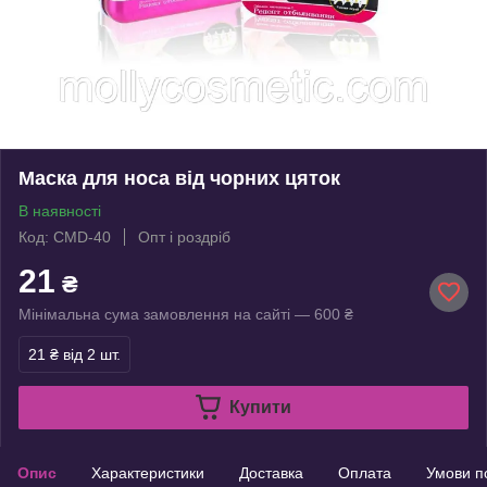
Маска для носа від чорних цяток
В наявності
Код: CMD-40
Опт і роздріб
21
₴
Мінімальна сума замовлення на сайті — 600 ₴
21 ₴
від 2 шт.
Купити
Опис
Характеристики
Доставка
Оплата
Умови п