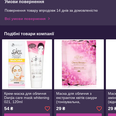
Умови повернення
Повернення товару впродовж 14 днів за домовленістю
Всі умови повернення
Подібні товари компанії
Крем-маска для обличчя
Маска для обличчя з
Маск
Danjia care mask whitening
екстрактом квітів сакури
амін
021, 120ml
(тонізувальна,
(від
детоксикувальна,
54
29
29
₴
₴
зволожувальна) 30 ml