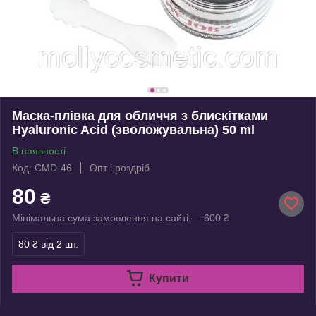
Маска-плівка для обличчя з блискітками
Hyaluronic Acid (зволожувальна) 50 ml
В наявності
Код: CMD-46
Опт і роздріб
80
₴
Мінімальна сума замовлення на сайті — 600 ₴
80 ₴
від 2 шт.
Купити