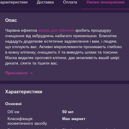
арактеристики
Доставка
Оплата
Умови повернення
Опис
Чарівна ефектна
маска для обличчя
зробить процедуру
очищення від забруднень набагато приємнішою. Блискітки
нададуть додаткове естетичне задоволення і вам, і людям,
що оточують вас. Активні мікроелементи проникають глибоко
в кожну клітинку, очищають її та виводять шлаки та токсини.
Маска видаляє ороговілі клітини, дає можливість вашій шкірі
дихати, сяяти та тішити вас.
Приховати
Характеристики
Основні
Об`єм
50 мл
Класифікація
Мас маркет
косметичного засобу