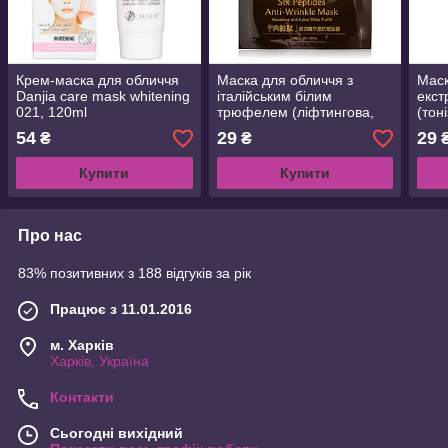
Крем-маска для обличчя
Маска для обличчя з
Маск
Danjia care mask whitening
італійським білим
екст
021, 120ml
трюфелем (ліфтингова,
(тон
поживна,
дето
54
29
29
₴
₴
просвітлювальна) 30 ml
звол
Купити
Купити
Про нас
83% позитивних з 188 відгуків за рік
Працює з 11.01.2016
м. Харків
Харків, Україна
Контакти
Сьогодні вихідний