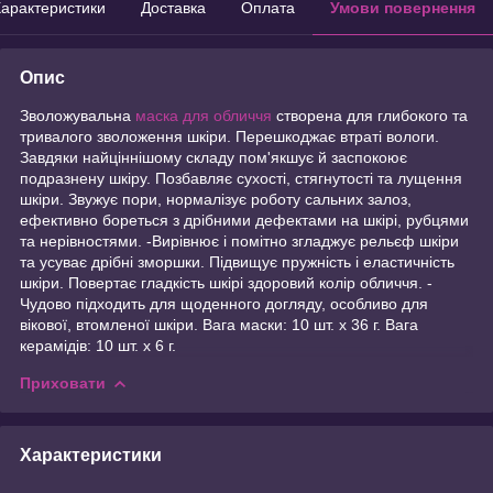
арактеристики
Доставка
Оплата
Умови повернення
Опис
Зволожувальна
маска для обличчя
створена для глибокого та
тривалого зволоження шкіри. Перешкоджає втраті вологи.
Завдяки найціннішому складу пом'якшує й заспокоює
подразнену шкіру. Позбавляє сухості, стягнутості та лущення
шкіри. Звужує пори, нормалізує роботу сальних залоз,
ефективно бореться з дрібними дефектами на шкірі, рубцями
та нерівностями. -Вирівнює і помітно згладжує рельєф шкіри
та усуває дрібні зморшки. Підвищує пружність і еластичність
шкіри. Повертає гладкість шкірі здоровий колір обличчя. -
Чудово підходить для щоденного догляду, особливо для
вікової, втомленої шкіри. Вага маски: 10 шт. х 36 г. Вага
керамідів: 10 шт. х 6 г.
Приховати
Характеристики