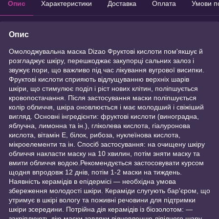
Опис
Характеристики
Доставка
Оплата
Умови п
Опис
Омолоджувальна маска Dizao Фруктові кислоти пом'якшує й
розгладжує шкіру, перешкоджає закупорці сальних залоз і
звужує пори, що важливо під час лікування вугрової висипки.
Фруктові кислоти сприяють відлущуванню верхніх шарів
шкіри, що стимулює поділ і ріст нових клітин, поліпшується
кровопостачання. Після застосування маски поліпшується
колір обличчя, шкіра оновлюється і має молодший і свіжіший
вигляд. Основні інгредієнти: фруктові кислоти (виноградна,
яблучна, лимонна та ін.), гліколева кислота, гіалуронова
кислота, вітамін Е, білок, рибоза, нуклеїнова кислота,
мікроелементи та ін. Спосіб застосування: на очищену шкіру
обличчя накласти маску на 10 хвилин, потім зняти маску та
вмити обличчя водою.Рекомендується застосовувати курсом
щодня впродовж 12 днів, потім 1-2 маски на тиждень.
Наявність керамідів в епідермісі — необхідна умова
збереження молодості шкіри. Кераміди слугують бар'єром, що
утримує в шкірі вологу та поживні речовини для підтримки
шкіри зсередини. Потрійна дія керамідів із біозолотом: —
закріплюють дію маски завдяки відновленню ліпідного шару