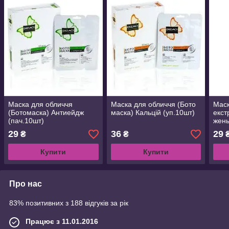
Маска для обличчя
Маска для обличчя (Бото
Маск
(Ботомаска) Антиейдж
маска) Кальцій (уп.10шт)
екст
(пач.10шт)
жень
омол
29
36
29
₴
₴
Купити
Купити
Про нас
83% позитивних з 188 відгуків за рік
Працює з 11.01.2016