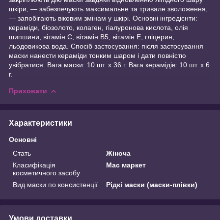
шкіри, — забезпечують максимальне та тривале зволоження,
— запобігають віковим змінам у шкірі. Основні інгредієнти:
кераміди, біозолото, колаген, гіалуронова кислота, олія
шипшини, вітамін С, вітамін В5, вітамін E, гліцерин,
льодовикова вода. Спосіб застосування: після застосування
маски нанести кераміди тонким шаром і дати повністю
увібратися. Вага маски: 10 шт. х 36 г. Вага керамідів: 10 шт. х 6
г.
Приховати
Характеристики
Основні
Стать
Жіноча
Класифікація
Мас маркет
косметичного засобу
Вид маски по консистенції
Рідкі маски (маски-плівки)
Умови доставки