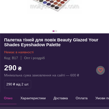
Палетка тіней для повік Beauty Glazed Your
Shades Eyeshadow Palette
Немає в наявності
Код: В17
Опт і роздріб
290
₴
Мінімальна сума замовлення на сайті — 600 ₴
290 ₴
від 2 шт.
Опис
Характеристики
Доставка
Оплата
Умови п