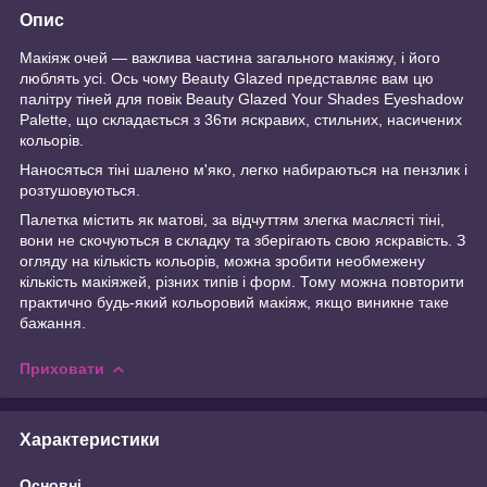
Опис
Макіяж очей — важлива частина загального макіяжу, і його
люблять усі. Ось чому Beauty Glazed представляє вам цю
палітру тіней для повік Beauty Glazed Your Shades Eyeshadow
Palette, що складається з 36ти яскравих, стильних, насичених
кольорів.
Наносяться тіні шалено м'яко, легко набираються на пензлик і
розтушовуються.
Палетка містить як матові, за відчуттям злегка маслясті тіні,
вони не скочуються в складку та зберігають свою яскравість. З
огляду на кількість кольорів, можна зробити необмежену
кількість макіяжей, різних типів і форм. Тому можна повторити
практично будь-який кольоровий макіяж, якщо виникне таке
бажання.
Приховати
Характеристики
Основні