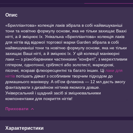
Опис
«Брилліантова» колекція лаків зібрала в собі найвишуканіші
тони та новітню формулу основи, яка не тільки захищає Ваахі
нігті, а й зміцнює їх. Унікальна «Брилліантова» колекція лаків
для нігтів від відомої торгової марки Garden зібрала в собі
найвишуканіші тони та новітню формулу основи, яка не тільки
захищає Ваші нігті, а й зміцнює їх. У цій колекції манікюрні
лаки — з різнобарвними частинками "конфеті", з мерехтливим
глітером, однотонні, сріблясті або золотисті, мармурові,
пісочні, яскраві флюоресцентні та багато інших. Ці
лаки для
нігтів
потішать дівчат з особливим творчим підходом до
домашнього манікюру. А об'єм флакона — 12 мл дасть змогу
фантазувати з дизайном нігтиків якомога довше.
Універсальний і щадний засіб зі зміцнювальними
компонентами для покриття нігтів!
Приховати
Характеристики