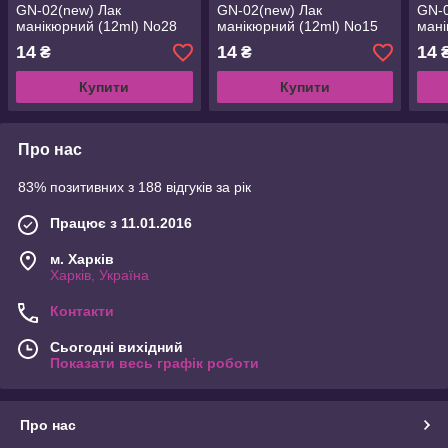
GN-02(new) Лак
GN-02(new) Лак
GN-0
манікюрний (12ml) No28
манікюрний (12ml) No15
мані
14
14
14
₴
₴
Купити
Купити
Про нас
83% позитивних з 188 відгуків за рік
Працює з 11.01.2016
м. Харків
Харків, Україна
Контакти
Сьогодні вихідний
Показати весь графік роботи
Про нас