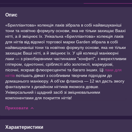
Опис
«Брилліантова» колекція лаків зібрала в собі найвишуканіші
тони та новітню формулу основи, яка не тільки захищає Ваахі
нігті, а й зміцнює їх. Унікальна «Брилліантова» колекція лаків
для нігтів від відомої торгової марки Garden зібрала в собі
найвишуканіші тони та новітню формулу основи, яка не тільки
захищає Ваші нігті, а й зміцнює їх. У цій колекції манікюрні
лаки — з різнобарвними частинками "конфеті", з мерехтливим
глітером, однотонні, сріблясті або золотисті, мармурові,
пісочні, яскраві флюоресцентні та багато інших. Ці
лаки для
нігтів
потішать дівчат з особливим творчим підходом до
домашнього манікюру. А об'єм флакона — 12 мл дасть змогу
фантазувати з дизайном нігтиків якомога довше.
Універсальний і щадний засіб зі зміцнювальними
компонентами для покриття нігтів!
Приховати
Характеристики