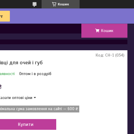
Кошик
Кошик
Код:
CH-1 (034)
івці для очей і губ
аявності
Оптом і в роздріб
₴
азати оптові ціни
німальна сума замовлення на сайті — 600 ₴
Купити