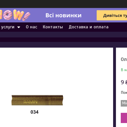
 услуги
О нас
Контакты
Доставка и оплата
Ол
В н
9 
Пок
Мі