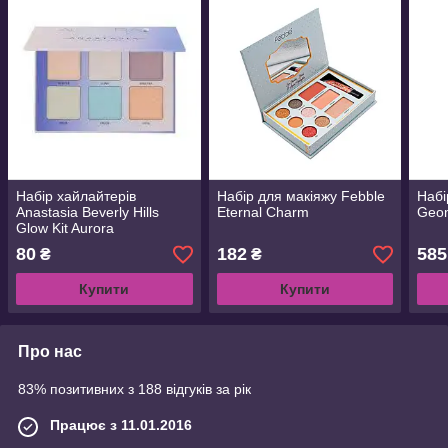
Набір хайлайтерів
Набір для макіяжу Febble
Набі
Anastasia Beverly Hills
Eternal Charm
Geom
Glow Kit Aurora
80
182
585
₴
₴
Купити
Купити
Про нас
83% позитивних з 188 відгуків за рік
Працює з 11.01.2016