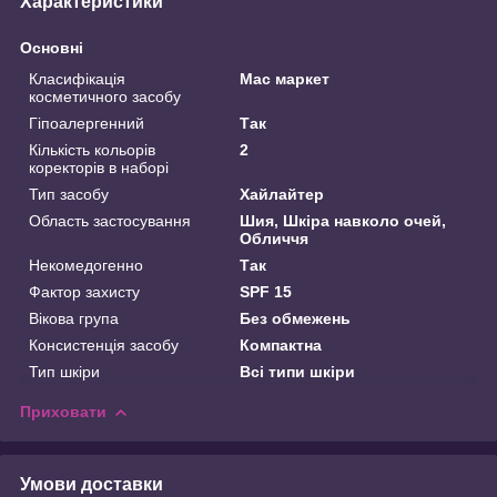
Характеристики
Основні
Класифікація
Мас маркет
косметичного засобу
Гіпоалергенний
Так
Кількість кольорів
2
коректорів в наборі
Тип засобу
Хайлайтер
Область застосування
Шия, Шкіра навколо очей,
Обличчя
Некомедогенно
Так
Фактор захисту
SPF 15
Вікова група
Без обмежень
Консистенція засобу
Компактна
Тип шкіри
Всі типи шкіри
Приховати
Умови доставки