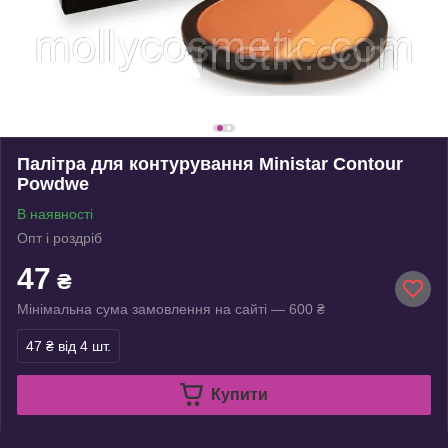
Палітра для контурування Ministar Contour
Powdwe
В наявності
Опт і роздріб
47
₴
Мінімальна сума замовлення на сайті — 600 ₴
47 ₴
від 4 шт.
Купити