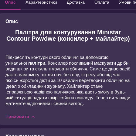
Опис
Характеристики
Доставка
Оплата
Умови п
Опис
Палітра для контурування Ministar
Contour Powdwe (консилер + майлайтер)
Підкресліть контури свого обличчя за допомогою
унікальної
палітри
.
Консилер покликаний маскувати дрібні
вади шкіри та скульптурувати обличчя. Саме це диво-засіб
дасть вам змогу після ночі без сну, стресу або під час
якоїсь жорсткої дієти за 10 хвилин перетворити обличчя на
ідеал з обкладинки журналу.
Хайлайтер стане
справжньою чарівною паличкою, яка дасть змогу в будь-
якій ситуації надати шкірі сяйного вигляду. Тепер ви завжди
матимете відпочилий і свіжий вигляд.
Приховати