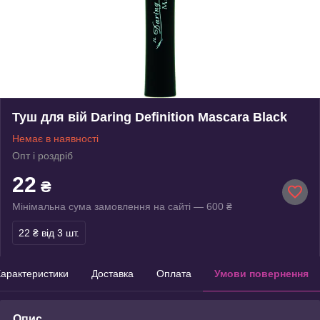
Туш для вій Daring Definition Mascara Black
Немає в наявності
Опт і роздріб
22
₴
Мінімальна сума замовлення на сайті — 600 ₴
22 ₴
від 3 шт.
арактеристики
Доставка
Оплата
Умови повернення
Опис