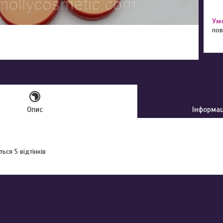
пов
Опис
Інформац
ься 5 відтінків