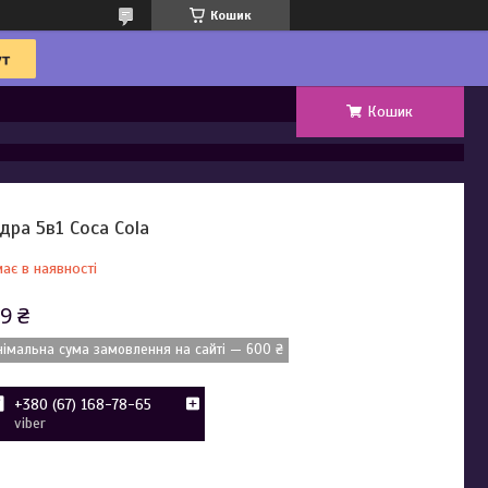
Кошик
Кошик
дра 5в1 Coca Cola
ає в наявності
9 ₴
німальна сума замовлення на сайті — 600 ₴
+380 (67) 168-78-65
viber